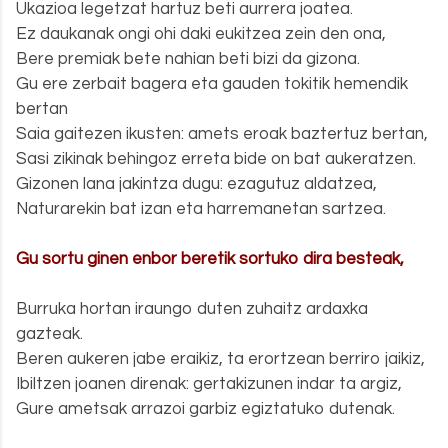
Ukazioa legetzat hartuz beti aurrera joatea.
Ez daukanak ongi ohi daki eukitzea zein den ona,
Bere premiak bete nahian beti bizi da gizona.
Gu ere zerbait bagera eta gauden tokitik hemendik
bertan
Saia gaitezen ikusten: amets eroak baztertuz bertan,
Sasi zikinak behingoz erreta bide on bat aukeratzen.
Gizonen lana jakintza dugu: ezagutuz aldatzea,
Naturarekin bat izan eta harremanetan sartzea.
.
Gu sortu ginen enbor beretik sortuko dira besteak,
Burruka hortan iraungo duten zuhaitz ardaxka
gazteak.
Beren aukeren jabe eraikiz, ta erortzean berriro jaikiz,
Ibiltzen joanen direnak: gertakizunen indar ta argiz,
Gure ametsak arrazoi garbiz egiztatuko dutenak.
.