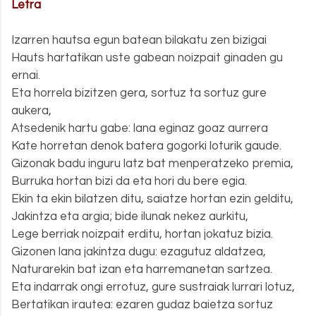
Letra
.
Izarren hautsa egun batean bilakatu zen bizigai
Hauts hartatikan uste gabean noizpait ginaden gu
ernai.
Eta horrela bizitzen gera, sortuz ta sortuz gure
aukera,
Atsedenik hartu gabe: lana eginaz goaz aurrera
Kate horretan denok batera gogorki loturik gaude.
Gizonak badu inguru latz bat menperatzeko premia,
Burruka hortan bizi da eta hori du bere egia.
Ekin ta ekin bilatzen ditu, saiatze hortan ezin gelditu,
Jakintza eta argia; bide ilunak nekez aurkitu,
Lege berriak noizpait erditu, hortan jokatuz bizia.
Gizonen lana jakintza dugu: ezagutuz aldatzea,
Naturarekin bat izan eta harremanetan sartzea.
Eta indarrak ongi errotuz, gure sustraiak lurrari lotuz,
Bertatikan irautea: ezaren gudaz baietza sortuz