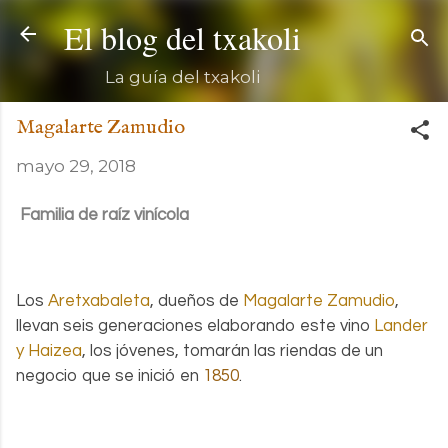
Ir al contenido principal
El blog del txakoli
La guía del txakoli
Magalarte Zamudio
mayo 29, 2018
Familia de raíz vinícola
Los
Aretxabaleta
, dueños de
Magalarte Zamudio
,
llevan seis generaciones elaborando este vino
Lander
y Haizea
, los jóvenes, tomarán las riendas de un
negocio que se inició en
1850
.