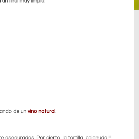
un final muy limpio.
lando de un
vino natural
.
 asegurados. Por cierto, la tortilla, cojonuda !!!