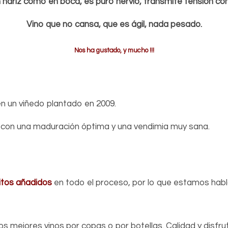
nariz como en boca, es puro nervio, transmite tensión con 
Vino que no cansa, que es ágil, nada pesado.
Nos ha gustado, y mucho !!!
en un viñedo plantado en 2009.
 con una maduración óptima y una vendimia muy sana.
fitos añadidos
en todo el proceso, por lo que estamos hab
os mejores vinos por copas o por botellas. Calidad y disfrute