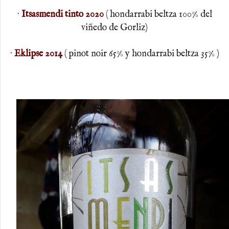
·
Itsasmendi tinto 2020
( hondarrabi beltza 100% del
viñedo de Gorliz)
·
Eklipse 2014
( pinot noir 65% y
hondarrabi beltza 35%
)