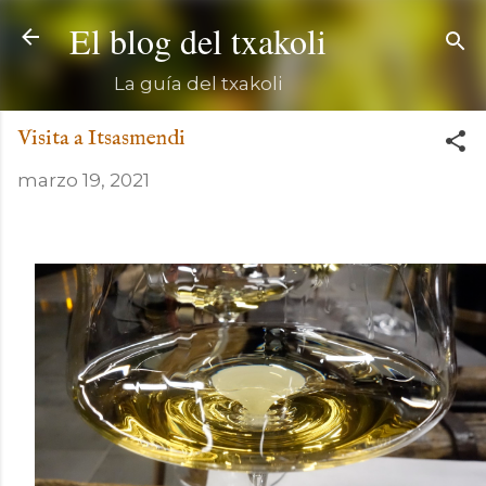
Ir al contenido principal
El blog del txakoli
La guía del txakoli
Visita a Itsasmendi
marzo 19, 2021