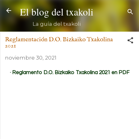
Ir al contenido principal
El blog del txakoli
La guía del txakoli
Reglamentación D.O. Bizkaiko Txakolina
2021
noviembre 30, 2021
· Reglamento D.O. Bizkaiko Txakolina 2021 en PDF
.
.
.